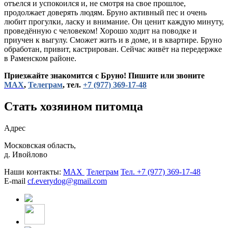
отъелся и успокоился и, не смотря на свое прошлое,
продолжает доверять людям. Бруно активный пес и очень
любит прогулки, ласку и внимание. Он ценит каждую минуту,
проведённую с человеком! Хорошо ходит на поводке и
приучен к выгулу. Сможет жить и в доме, и в квартире. Бруно
обработан, привит, кастрирован. Сейчас живёт на передержке
в Раменском районе.
Приезжайте знакомится с Бруно! Пишите или звоните
МАХ
,
Телеграм
, тел.
+7 (977) 369-17-48
Стать хозяином питомца
Адрес
Московская область,
д. Ивойлово
Наши контакты:
MAX
Телеграм
Тел. +7 (977) 369-17-48
E-mail
cf.everydog@gmail.com