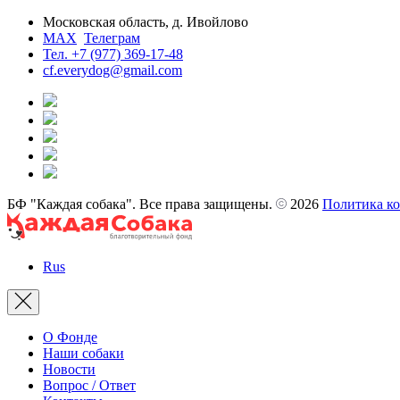
Московская область, д. Ивойлово
MAX
Телеграм
Тел. +7 (977) 369-17-48
cf.everydog@gmail.com
БФ "Каждая собака". Все права защищены.
2026
Политика к
Rus
О Фонде
Наши собаки
Новости
Вопрос / Ответ