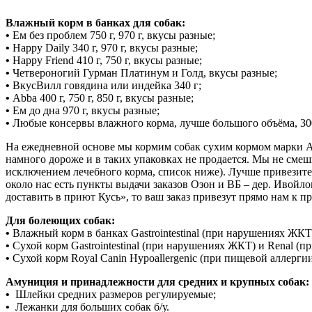
Влажный корм в банках для собак:
•
Ем без проблем 750 г, 970 г, вкусы разные;
•
Happy Daily 340 г, 970 г, вкусы разные;
•
Happy Friend 410 г, 750 г, вкусы разные;
•
Четвероногий Гурман Платинум и Голд, вкусы разные;
•
ВкусВилл говядина или индейка 340 г;
•
Abba 400 г, 750 г, 850 г, вкусы разные;
•
Ем до дна 970 г, вкусы разные;
•
Любые консервы влажного корма, лучше большого объёма, 300
На ежедневной основе мы кормим собак сухим кормом марки Al
намного дороже и в таких упаковках не продается. Мы не смеш
исключением лечебного корма, список ниже). Лучше привезите
около нас есть пункты выдачи заказов Озон и ВБ – дер. Ивойлов
доставить в приют Кусь», то ваш заказ привезут прямо нам к п
Для болеющих собак:
•
Влажный корм в банках Gastrointestinal (при нарушениях ЖКТ) и 
•
Сухой корм Gastrointestinal (при нарушениях ЖКТ) и Renal (пр
•
Сухой корм Royal Canin Hypoallergenic (при пищевой аллергии
Амуниция и принадлежности для средних и крупных собак:
•
Шлейки средних размеров регулируемые;
•
Лежанки для больших собак б/у.