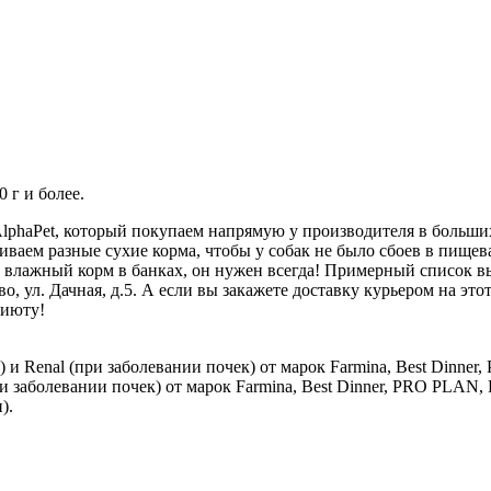
 г и более.
phaPet, который покупаем напрямую у производителя в больших
иваем разные сухие корма, чтобы у собак не было сбоев в пище
 влажный корм в банках, он нужен всегда! Примерный список вы
о, ул. Дачная, д.5. А если вы закажете доставку курьером на это
риюту!
Renal (при заболевании почек) от марок Farmina, Best Dinner, Pro
и заболевании почек) от марок Farmina, Best Dinner, PRO PLAN, 
).