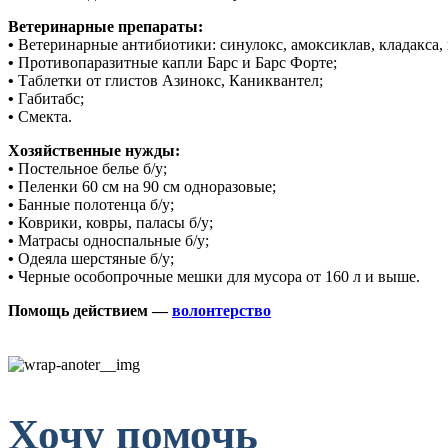
Ветеринарные препараты:
•
Ветеринарные антибиотики: синулокс, амоксиклав, кладакса,
•
Противопаразитные капли Барс и Барс Форте;
•
Таблетки от глистов Азинокс, Каниквантел;
•
Габитабс;
•
Смекта.
Хозяйственные нужды:
•
Постельное белье б/у;
•
Пеленки 60 см на 90 см одноразовые;
•
Банные полотенца б/у;
•
Коврики, ковры, палаcы б/у;
•
Матрасы односпальные б/у;
•
Одеяла шерстяные б/у;
•
Черные особопрочные мешки для мусора от 160 л и выше.
Помощь действием —
волонтерство
Хочу помочь