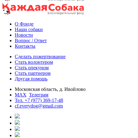
О Фонде
Наши собаки
Новости
Вопрос / Ответ
Контакты
Сделать пожертвование
Стать волонтером
Стать опекуном
Стать партнером
Другая помощь
Московская область, д. Ивойлово
MAX
Телеграм
Тел. +7 (977) 369-17-48
cf.everydog@gmail.com