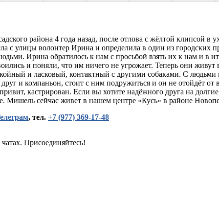
дского района 4 года назад, после отлова с жёлтой клипсой в у
сла с улицы волонтер Ирина и определила в один из городских 
 людьми. Ирина обратилось к нам с просьбой взять их к нам и в
воились и поняли, что им ничего не угрожает. Теперь они живут
покойный и ласковый, контактный с другими собаками. С людьми
друг и компаньон, стоит с ним подружиться и он не отойдёт от 
ривит, кастрирован. Если вы хотите надёжного друга на долгие г
е. Мишель сейчас живет в нашем центре «Кусь» в районе Новопе
елеграм
, тел.
+7 (977) 369-17-48
 чатах. Присоединяйтесь!