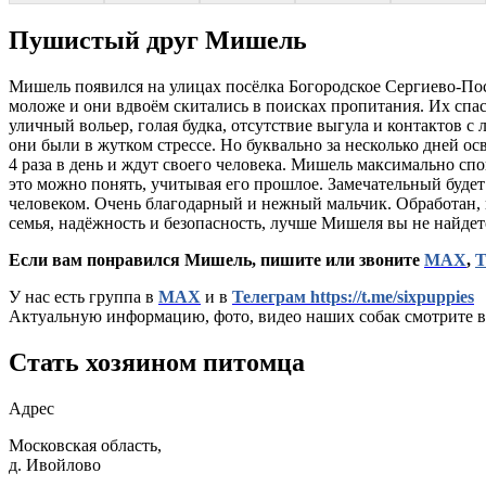
Пушистый друг Мишель
Мишель появился на улицах посёлка Богородское Сергиево-Поса
моложе и они вдвоём скитались в поисках пропитания. Их спа
уличный вольер, голая будка, отсутствие выгула и контактов с
они были в жутком стрессе. Но буквально за несколько дней ос
4 раза в день и ждут своего человека. Мишель максимально с
это можно понять, учитывая его прошлое. Замечательный будет 
человеком. Очень благодарный и нежный мальчик. Обработан, п
семья, надёжность и безопасность, лучше Мишеля вы не найдет
Если вам понравился Мишель, пишите или звоните
МАХ
,
Т
У нас есть группа в
МАХ
и в
Телеграм https://t.me/sixpuppies
Актуальную информацию, фото, видео наших собак смотрите в
Стать хозяином питомца
Адрес
Московская область,
д. Ивойлово