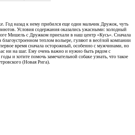
хе. Год назад к нему прибился еще один мальчик Дружок, чуть
приютов. Условия содержания оказались ужасными: холодный
 итоге Мишель с Дружком приехали в наш центр «Кусь». Сначала
 в благоустроенном теплом вольере, гуляют в весёлой компании
 первое время сначала осторожный, особенно с мужчинами, но
вас ни на шаг. Ему очень важно и нужно быть рядом с
оды и хотите помочь замечательной собаке узнать, что такое
тровского (Новая Рига).