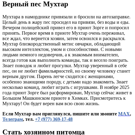
Верный пес Мухтар
Мухтара в наморднике привязали и бросили на автозаправке.
Целый день в жару пес просидел на привязи, без воды и еды.
Вечером полицейский привел его в приют Зорге и попросил
принять. Первое время в приюте Мухтар очень переживал,
все ждал, что вернется хозяин, затем освоился и раскрылся.
Мухтар близкородственный метис овчарки, обладающий
высоким интеллектом, умом и способностями. С новыми
людьми немного недоверчив, а к знакомым внимателен,
всегда готов как выполнить команды, так и весело поиграть.
Знает поводок и любит прогулки. Мухтар уверенный в себе
пес, он не любит фамильярностей, но своему человеку станет
верным другом. Парень легче сходится с женщинами,
особенно знающими породу, с детьми надо знакомить. Знает
несколько команд, любит играть с игрушками. В ноябре 2025
года приют Зорге был расформирован, Мухтар сейчас живет в
Большом Машкинском приюте в Химках. Присмотритесь к
Мухтару! Он будет верен вам всю свою жизнь.
Если Мухтар вам приглянулся, пишите или звоните
МАХ
,
Телеграм
, тел.
+7 (977) 369-17-48
Стать хозяином питомца