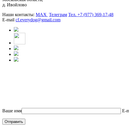
д. Ивойлово
Наши контакты:
MAX
Телеграм
Тел. +7 (977) 369-17-48
E-mail
cf.everydog@gmail.com
Ваше имя
E-m