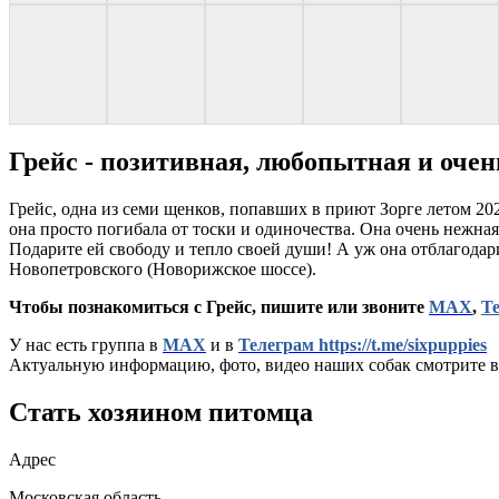
Грейс - позитивная, любопытная и очен
Грейс, одна из семи щенков, попавших в приют Зорге летом 202
она просто погибала от тоски и одиночества. Она очень нежная
Подарите ей свободу и тепло своей души! А уж она отблагодар
Новопетровского (Новорижское шоссе).
Чтобы познакомиться с Грейс, пишите или звоните
МАХ
,
Т
У нас есть группа в
МАХ
и в
Телеграм https://t.me/sixpuppies
Актуальную информацию, фото, видео наших собак смотрите в
Стать хозяином питомца
Адрес
Московская область,