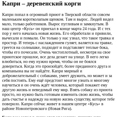
Капри – деревенский корги
Капри попал в огромный приют в Тверской области совсем
маленьким коротколапым щенком. Там и вырос. Людей видел
мало, только работников. Вырос пугливым и замкнутым. В
наш центр «Кусь» он приехал в конце марта 24 года. И с тех
пор у него началась новая жизнь. Его обработали и привили,
вычесали и помыли. Он только у нас узнал, что такое травка и
простор. И теперь с наслаждением гуляет, валяется на травке,
греется на солнышке, подходит и подставляет теплые бока,
чтобы его почесали. Очень чистоплотный, несмотря на свое
приютское прошлое, все дела делает на улице. В него легко
влюбиться, но ему нужно время, чтобы он не боялся
довериться. Когда это произойдёт, более преданного друга и
компаньона вы не найдёте. Капри мирный и
доброжелательный с собаками, умеет дружить, но может и за
себя постоять. Ему ещё предстоит многое узнать и многому
научиться и он очень ждёт человека, который покажет ему
другую жизнь и неведомый ему мир. Взять собаку из приюта
просто, но нужно быть готовым изменить свою жизнь, чтобы
дать счастье и надежду на новую жизнь существу, которое тебе
поверило. Капри сейчас живет в нашем центре «Кусь» в
районе Новопетровского (Новая Рига).