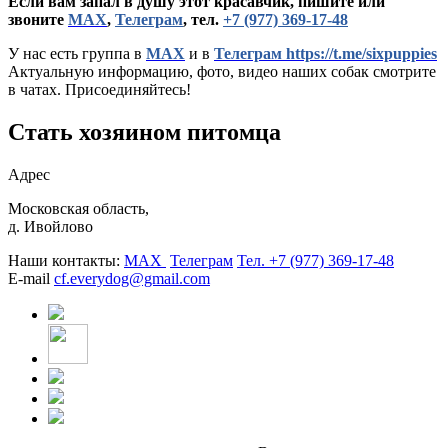
Если вам запал в душу этот красавчик, пишите или
звоните
МАХ
,
Телеграм
, тел.
+7 (977) 369-17-48
У нас есть группа в
МАХ
и в
Телеграм https://t.me/sixpuppies
Актуальную информацию, фото, видео наших собак смотрите
в чатах. Присоединяйтесь!
Стать хозяином питомца
Адрес
Московская область,
д. Ивойлово
Наши контакты:
MAX
Телеграм
Тел. +7 (977) 369-17-48
E-mail
cf.everydog@gmail.com