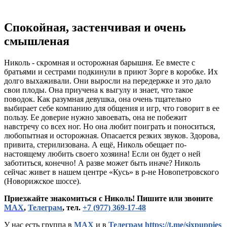
Спокойная, застенчивая и очень
смышленая
Николь - скромная и осторожная барышня. Ее вместе с
братьями и сестрами подкинули в приют Зорге в коробке. Их
долго выхаживали. Они выросли на передержке и это дало
свои плоды. Она приучена к выгулу и знает, что такое
поводок. Как разумная девушка, она очень тщательно
выбирает себе компанию для общения и игр, что говорит в ее
пользу. Ее доверие нужно завоевать, она не побежит
навстречу со всех ног. Но она любит поиграть и поноситься,
любопытная и осторожная. Опасается резких звуков. Здорова,
привита, стерилизована. А ещё, Николь обещает по-
настоящему любить своего хозяина! Если он будет о ней
заботиться, конечно! А разве может быть иначе? Николь
сейчас живет в нашем центре «Кусь» в р-не Новопетровского
(Новорижское шоссе).
Приезжайте знакомиться с Николь! Пишите или звоните
МАХ
,
Телеграм
, тел.
+7 (977) 369-17-48
У нас есть группа в
МАХ
и в
Телеграм https://t.me/sixpuppies