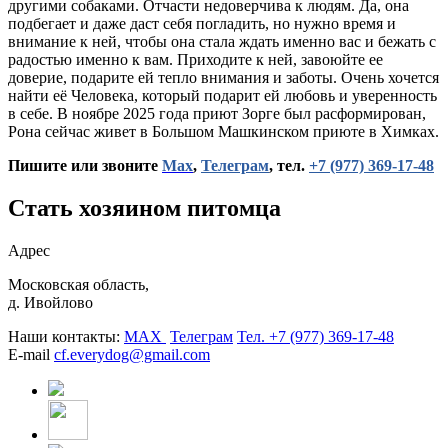
другими собаками. Отчасти недоверчива к людям. Да, она
подбегает и даже даст себя погладить, но нужно время и
внимание к ней, чтобы она стала ждать именно вас и бежать с
радостью именно к вам. Приходите к ней, завоюйте ее
доверие, подарите ей тепло внимания и заботы. Очень хочется
найти её Человека, который подарит ей любовь и уверенность
в себе. В ноябре 2025 года приют Зорге был расформирован,
Рона сейчас живет в Большом Машкинском приюте в Химках.
Пишите или звоните
Мах
,
Телеграм
, тел.
+7 (977) 369-17-48
Стать хозяином питомца
Адрес
Московская область,
д. Ивойлово
Наши контакты:
MAX
Телеграм
Тел. +7 (977) 369-17-48
E-mail
cf.everydog@gmail.com