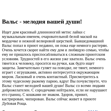
Вальс - мелодия вашей души!
Ищет дом красивый длинноногий метис лайки с
музыкальным именем, очаровательной белой маской на
мордочке и нежной велюровой шерсткой. Бывшедомашний
Вальс попал в приют недавно, он пока еще немного растерян.
Очень хочется скорее найти ему дом и любящую семью, чтобы
ему не пришлось приспосабливаться к сложным приютским
условиям. Трудностей в его жизни уже хватило. Вальс очень
тянется к человеку, просится на ручки, как будто ищет
защиты. Замечательно гуляет на поводке, не тянет, немного
играет с игрушками, активно интересуется окружающим
миром. Ласковый и очень контактный. Присмотритесь к
этому чудесному рыжему парню, вдруг Вы почувствуете, что
Вальс станет мелодией вашей души! Вальс со всеми людьми
доброжелателен. С сородичами нейтрален, если не нарушают
его границ. С кошками не знаком. Здоров, привит,
кастрирован, чипирован. Вальс сейчас живет в приюте
Дубовая Роща.