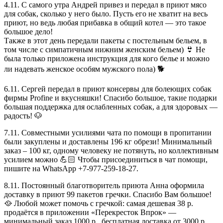
4.11. С самого утра Андрей привез и передал в приют мясо
для собак, сколько у него было. Пусть его не хватит на весь
приют, но ведь любая прибавка в общий котел — это такое
большое дело!
Также в этот день передали пакеты с постельным бельем, в
том числе с симпатичным нижним женским бельем) 👙 Не
была только приложена инструкция для кого белье и можно
ли надевать женское особям мужского пола) 🐕
6.11. Сергей передал в приют консервы для болеющих собак
фирмы Profine и вкусняшки! Спасибо большое, такие подарки
большая поддержка для ослабленных собак, а для здоровых —
радость! 🐶
7.11. Совместными усилиями чата по помощи в пропитании
были закуплены и доставлены 196 кг обрези! Минимальный
заказ – 100 кг, одному человеку не потянуть, но коллективным
усилием можно 💪🏻 Чтобы присоединиться в чат помощи,
пишите на WhatsApp +7-977-259-18-27.
8.11. Постоянный благотворитель приюта Анна оформила
доставку в приют 99 пакетов гречки. Спасибо Вам большое!
🥘 Любой может помочь с гречкой: самая дешевая 38 р.
продаётся в приложении «Перекресток Впрок» —
минимальный заказ 1000 р., бесплатная доставка от 3000 р.