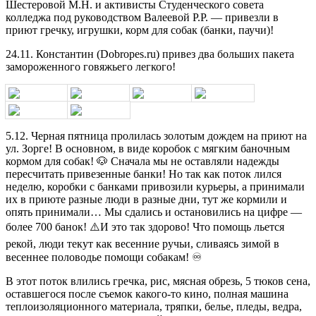
Шестеровой М.Н. и активисты Студенческого совета
колледжа под руководством Валеевой Р.Р. — привезли в
приют гречку, игрушки, корм для собак (банки, паучи)!
24.11. Константин (Dobropes.ru) привез два больших пакета
замороженного говяжьего легкого!
5.12. Черная пятница пролилась золотым дождем на приют на
ул. Зорге! В основном, в виде коробок с мягким баночным
кормом для собак! 🐶 Сначала мы не оставляли надежды
пересчитать привезенные банки! Но так как поток лился
неделю, коробки с банками привозили курьеры, а принимали
их в приюте разные люди в разные дни, тут же кормили и
опять принимали… Мы сдались и остановились на цифре —
более 700 банок! ⚠️И это так здорово! Что помощь льется
рекой, люди текут как весенние ручьи, сливаясь зимой в
весеннее половодье помощи собакам! ♾
В этот поток влились гречка, рис, мясная обрезь, 5 тюков сена,
оставшегося после съемок какого-то кино, полная машина
теплоизоляционного материала, тряпки, белье, пледы, ведра,