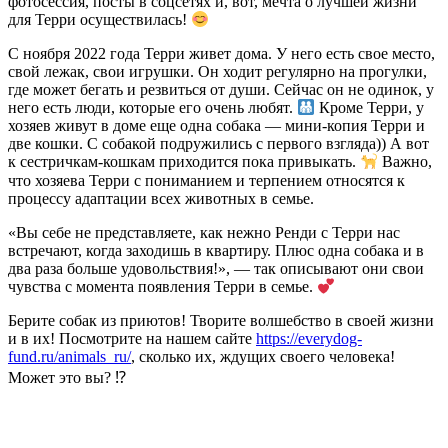
фотосессия, посты в соцсетях и, вот, мечта о лучшей жизни
для Терри осуществилась!
С ноября 2022 года Терри живет дома. У него есть свое место,
свой лежак, свои игрушки. Он ходит регулярно на прогулки,
где может бегать и резвиться от души. Сейчас он не одинок, у
него есть люди, которые его очень любят.
Кроме Терри, у
хозяев живут в доме еще одна собака — мини-копия Терри и
две кошки. С собакой подружились с первого взгляда)) А вот
к сестричкам-кошкам приходится пока привыкать.
Важно,
что хозяева Терри с пониманием и терпением относятся к
процессу адаптации всех животных в семье.
«Вы себе не представляете, как нежно Ренди с Терри нас
встречают, когда заходишь в квартиру. Плюс одна собака и в
два раза больше удовольствия!», — так описывают они свои
чувства с момента появления Терри в семье.
Берите собак из приютов! Творите волшебство в своей жизни
и в их! Посмотрите на нашем сайте
https://everydog-
fund.ru/animals_ru/
, сколько их, ждущих своего человека!
Может это вы? ⁉