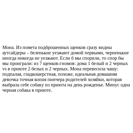
Мона. Из помета подброшенных щенков сразу видны
аутсайдеры – беленькие уезжают домой первыми, черненькие
иногда никогда не уезжают. Если б мы спорили, то спор бы
мы проиграли: из 7 щенков-гномов: дома 1 белый и 2 черных
vs в приюте 2 белых и 2 черных. Мона перевесила чашу:
подпалая, гладкошерстная, похоже, идеальная домашняя
девочка точная копия пинчера родителей хозяйки, которая
выбрала себе собаку из приюта на день рожденье. Минус одна
черная собака в приюте.