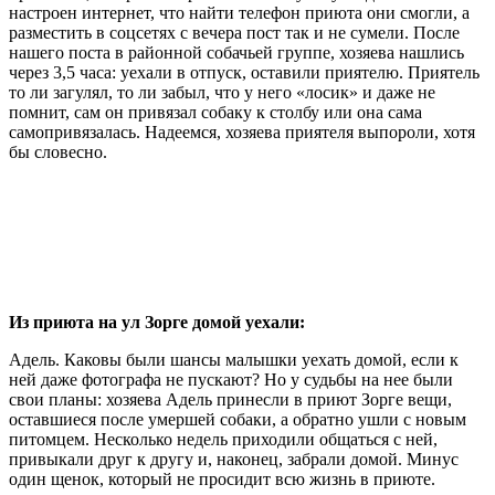
настроен интернет, что найти телефон приюта они смогли, а
разместить в соцсетях с вечера пост так и не сумели. После
нашего поста в районной собачьей группе, хозяева нашлись
через 3,5 часа: уехали в отпуск, оставили приятелю. Приятель
то ли загулял, то ли забыл, что у него «лосик» и даже не
помнит, сам он привязал собаку к столбу или она сама
самопривязалась. Надеемся, хозяева приятеля выпороли, хотя
бы словесно.
Из приюта на ул Зорге домой уехали:
Адель. Каковы были шансы малышки уехать домой, если к
ней даже фотографа не пускают? Но у судьбы на нее были
свои планы: хозяева Адель принесли в приют Зорге вещи,
оставшиеся после умершей собаки, а обратно ушли с новым
питомцем. Несколько недель приходили общаться с ней,
привыкали друг к другу и, наконец, забрали домой. Минус
один щенок, который не просидит всю жизнь в приюте.