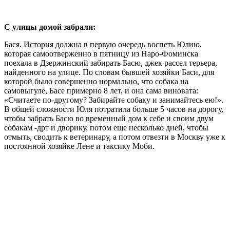
С улицы домой забрали:
Бася. История должна в первую очередь воспеть Юлию,
которая самоотверженно в пятницу из Наро-Фоминска
поехала в Дзержинский забирать Басю, джек рассел терьера,
найденного на улице. По словам бывшей хозяйки Баси, для
которой было совершенно нормально, что собака на
самовыгуле, Басе примерно 8 лет, и она сама виновата:
«Считаете по-другому? Забирайте собаку и занимайтесь ею!».
В общей сложности Юля потратила больше 5 часов на дорогу,
чтобы забрать Басю во временный дом к себе и своим двум
собакам -дрт и дворику, потом еще несколько дней, чтобы
отмыть, сводить к ветеринару, а потом отвезти в Москву уже к
постоянной хозяйке Лене и таксику Моби.