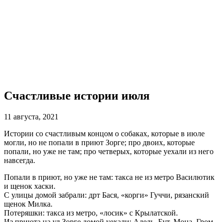
Счастливые истории июля
11 августа, 2021
Истории со счастливым концом о собаках, которые в июле
могли, но не попали в приют Зорге; про двоих, которые
попали, но уже не там; про четверых, которые уехали из него
навсегда.
Попали в приют, но уже не там: такса не из метро Василютик
и щенок хаски.
С улицы домой забрали: дрт Бася, «корги» Гуччи, рязанский
щенок Милка.
Потеряшки: такса из метро, «лосик» с Крылатской.
Из приюта на ул Зорге домой уехали: Адель, Бут, Мона, Гром.