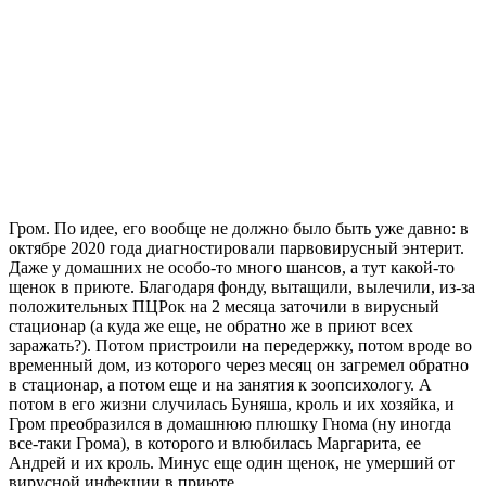
Гром. По идее, его вообще не должно было быть уже давно: в
октябре 2020 года диагностировали парвовирусный энтерит.
Даже у домашних не особо-то много шансов, а тут какой-то
щенок в приюте. Благодаря фонду, вытащили, вылечили, из-за
положительных ПЦРок на 2 месяца заточили в вирусный
стационар (а куда же еще, не обратно же в приют всех
заражать?). Потом пристроили на передержку, потом вроде во
временный дом, из которого через месяц он загремел обратно
в стационар, а потом еще и на занятия к зоопсихологу. А
потом в его жизни случилась Буняша, кроль и их хозяйка, и
Гром преобразился в домашнюю плюшку Гнома (ну иногда
все-таки Грома), в которого и влюбилась Маргарита, ее
Андрей и их кроль. Минус еще один щенок, не умерший от
вирусной инфекции в приюте.