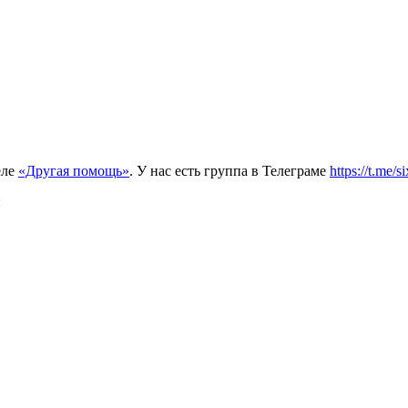
еле
«Другая помощь»
. У нас есть группа в Телеграме
https://t.me/s
: